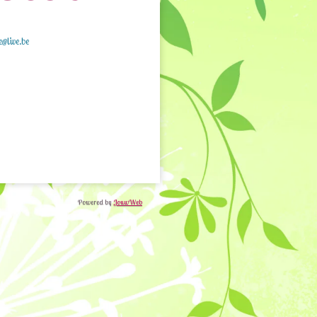
e@live.be
Powered by
JouwWeb