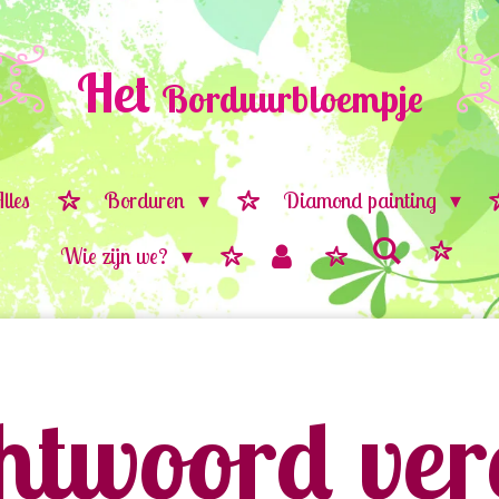
Het
Borduurbloempje
lles
Borduren
Diamond painting
Wie zijn we?
twoord vere