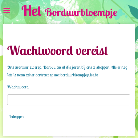
Het
Ga
Borduurbloempje
direct
naar
de
hoofdinhoud
Wachtwoord vereist
Ons avontuur zit erop. Dank u om al die jaren bij ons te shoppen. Als er nog
iets is neem zeker contract op met borduurbloempje@live.be
Wachtwoord
Inloggen