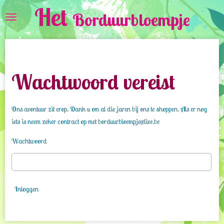
Het
Ga
Borduurbloempje
direct
naar
de
hoofdinhoud
Wachtwoord vereist
Ons avontuur zit erop. Dank u om al die jaren bij ons te shoppen. Als er nog
iets is neem zeker contract op met borduurbloempje@live.be
Wachtwoord
Inloggen