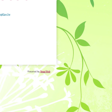
e@live.be
Powered by
JouwWeb