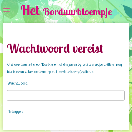
Het
Ga
Borduurbloempje
direct
naar
de
hoofdinhoud
Wachtwoord vereist
Ons avontuur zit erop. Dank u om al die jaren bij ons te shoppen. Als er nog
iets is neem zeker contract op met borduurbloempje@live.be
Wachtwoord
Inloggen