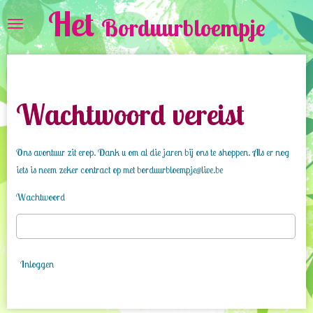
Het
Ga
Borduurbloempje
direct
naar
de
hoofdinhoud
Wachtwoord vereist
Ons avontuur zit erop. Dank u om al die jaren bij ons te shoppen. Als er nog
iets is neem zeker contract op met borduurbloempje@live.be
Wachtwoord
Inloggen