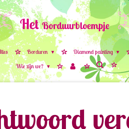
Het
Borduurbloempje
lles
Borduren
Diamond painting
Wie zijn we?
twoord vere