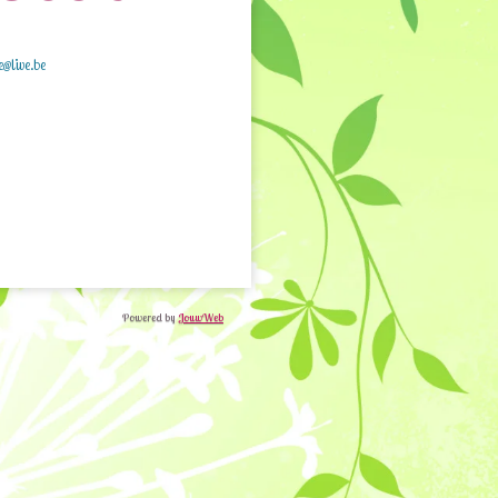
e@live.be
Powered by
JouwWeb