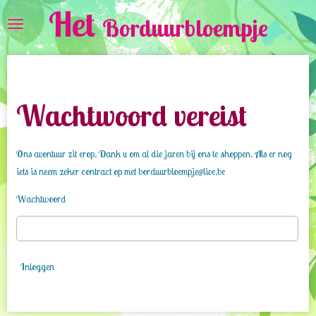
Het
Ga
Borduurbloempje
direct
naar
de
hoofdinhoud
Wachtwoord vereist
Ons avontuur zit erop. Dank u om al die jaren bij ons te shoppen. Als er nog
iets is neem zeker contract op met borduurbloempje@live.be
Wachtwoord
Inloggen