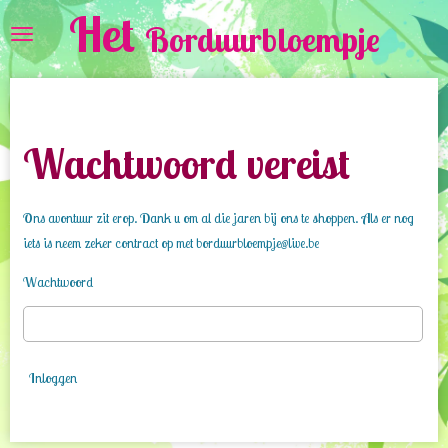
Het
Ga
Borduurbloempje
direct
naar
de
hoofdinhoud
Wachtwoord vereist
Ons avontuur zit erop. Dank u om al die jaren bij ons te shoppen. Als er nog
iets is neem zeker contract op met borduurbloempje@live.be
Wachtwoord
Inloggen