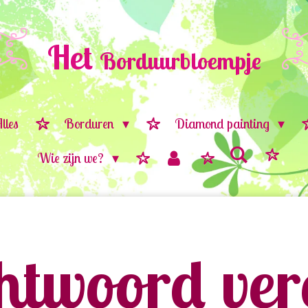
Het
Borduurbloempje
lles
Borduren
Diamond painting
Wie zijn we?
twoord vere