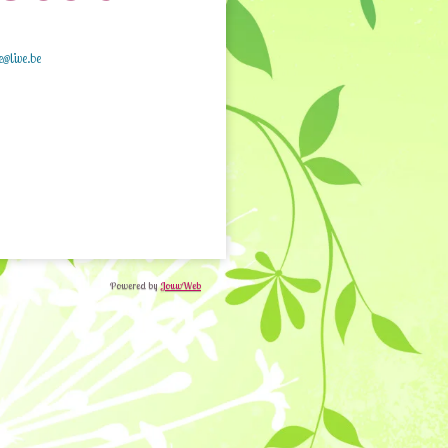
e@live.be
Powered by
JouwWeb