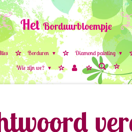
Het
Borduurbloempje
lles
Borduren
Diamond painting
Wie zijn we?
twoord vere