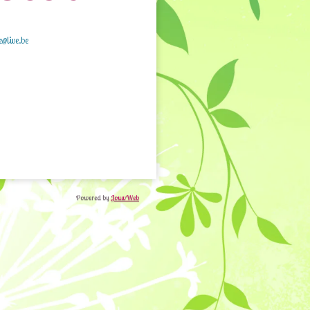
e@live.be
Powered by
JouwWeb