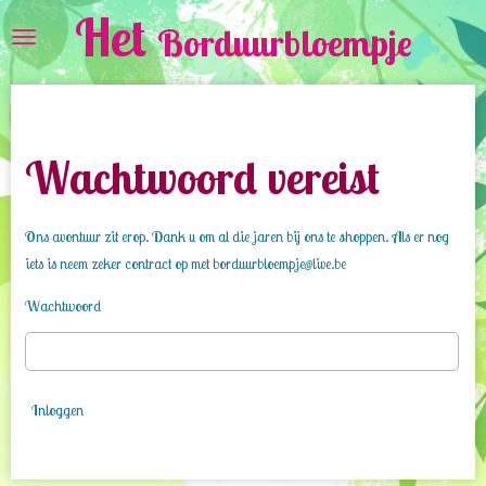
Het
Ga
Borduurbloempje
direct
naar
de
hoofdinhoud
Wachtwoord vereist
Ons avontuur zit erop. Dank u om al die jaren bij ons te shoppen. Als er nog
iets is neem zeker contract op met borduurbloempje@live.be
Wachtwoord
Inloggen