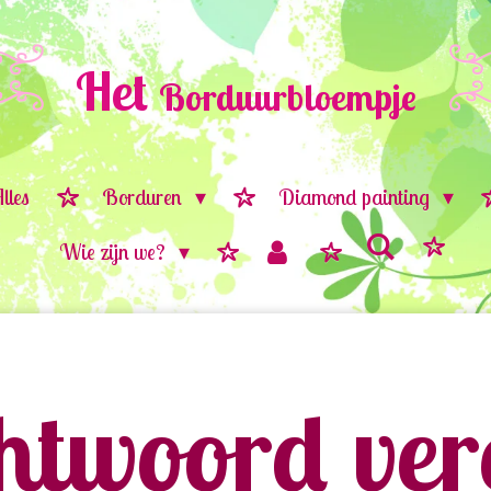
Het
Borduurbloempje
lles
Borduren
Diamond painting
Wie zijn we?
twoord vere