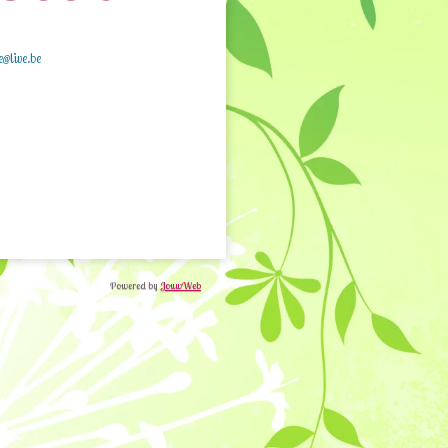
e@live.be
Powered by
JouwWeb