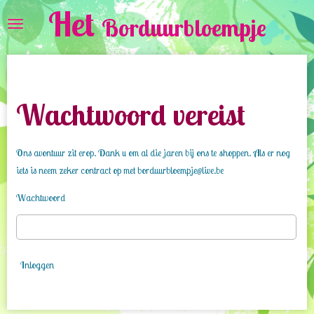
Het
Ga
Borduurbloempje
direct
naar
de
hoofdinhoud
Wachtwoord vereist
Ons avontuur zit erop. Dank u om al die jaren bij ons te shoppen. Als er nog
iets is neem zeker contract op met borduurbloempje@live.be
Wachtwoord
Inloggen