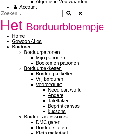
Algemene Voorwaarden
Account
Het
Borduurbloempje
Home
Gewoon Alles
Borduren
Borduurpatronen
Mijn patronen
Boeken en patronen
Borduurpakketten
Borduurpakketten
Vrij borduren
Voorbedrukt
Needleart world
Andere
Tafellaken
Beprint canvas
kussens
Borduur accessoires
DMC garen
Borduurstoffen
Klein materiaal