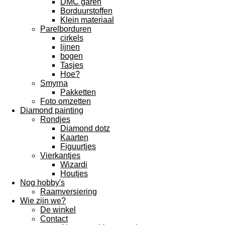
DMC garen
Borduurstoffen
Klein materiaal
Parelborduren
cirkels
lijnen
bogen
Tasjes
Hoe?
Smyrna
Pakketten
Foto omzetten
Diamond painting
Rondjes
Diamond dotz
Kaarten
Figuurtjes
Vierkantjes
Wizardi
Houtjes
Nog hobby's
Raamversiering
Wie zijn we?
De winkel
Contact