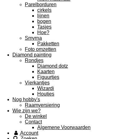
Parelborduren
cirkels
lijnen
bogen
Tasjes
Hoe?
Smyrna
Pakketten
Foto omzetten
Diamond painting
Rondjes
Diamond dotz
Kaarten
Figuurtjes
Vierkantjes
Wizardi
Houtjes
Nog hobby's
Raamversiering
Wie zijn we?
De winkel
Contact
Algemene Voorwaarden
Account
Zoeken