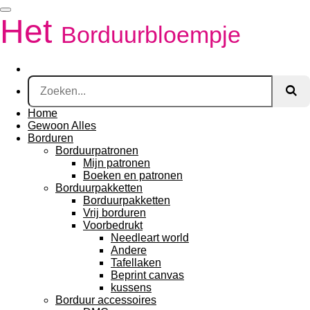
Ga
Het
direct
Borduurbloempje
naar
de
hoofdinhoud
Home
Gewoon Alles
Borduren
Borduurpatronen
Mijn patronen
Boeken en patronen
Borduurpakketten
Borduurpakketten
Vrij borduren
Voorbedrukt
Needleart world
Andere
Tafellaken
Beprint canvas
kussens
Borduur accessoires