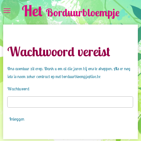
Het
Ga
Borduurbloempje
direct
naar
de
hoofdinhoud
Wachtwoord vereist
Ons avontuur zit erop. Dank u om al die jaren bij ons te shoppen. Als er nog
iets is neem zeker contract op met borduurbloempje@live.be
Wachtwoord
Inloggen