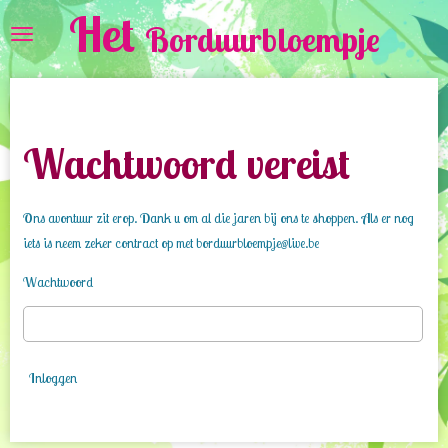
Het
Ga
Borduurbloempje
direct
naar
de
hoofdinhoud
Wachtwoord vereist
Ons avontuur zit erop. Dank u om al die jaren bij ons te shoppen. Als er nog
iets is neem zeker contract op met borduurbloempje@live.be
Wachtwoord
Inloggen