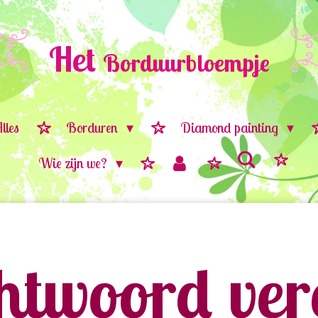
Het
Borduurbloempje
lles
Borduren
Diamond painting
Wie zijn we?
twoord vere