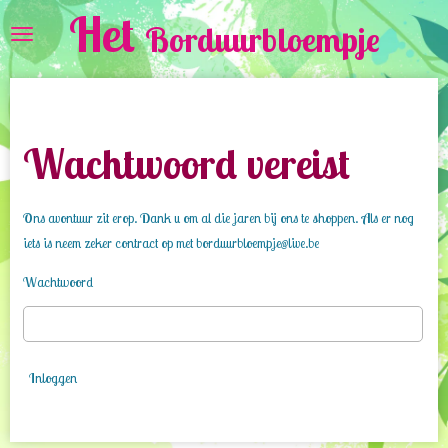
Het
Ga
Borduurbloempje
direct
naar
de
hoofdinhoud
Wachtwoord vereist
Ons avontuur zit erop. Dank u om al die jaren bij ons te shoppen. Als er nog
iets is neem zeker contract op met borduurbloempje@live.be
Wachtwoord
Inloggen