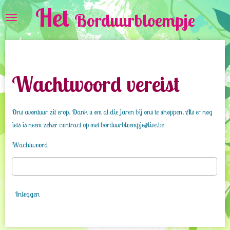
Het
Ga
Borduurbloempje
direct
naar
de
hoofdinhoud
Wachtwoord vereist
Ons avontuur zit erop. Dank u om al die jaren bij ons te shoppen. Als er nog
iets is neem zeker contract op met borduurbloempje@live.be
Wachtwoord
Inloggen