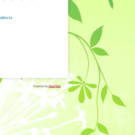
e@live.be
Powered by
JouwWeb