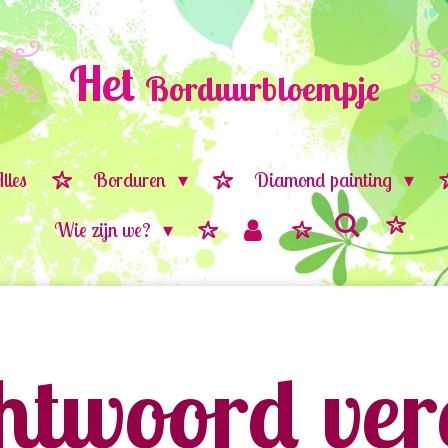
Het
Borduurbloempje
lles
Borduren
Diamond painting
Wie zijn we?
twoord vere