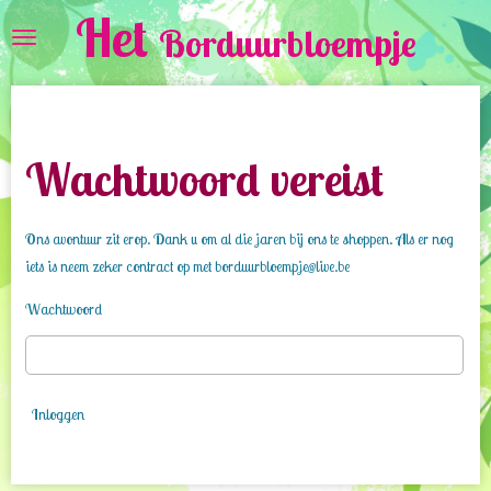
Het
Ga
Borduurbloempje
direct
naar
de
hoofdinhoud
Wachtwoord vereist
Ons avontuur zit erop. Dank u om al die jaren bij ons te shoppen. Als er nog
iets is neem zeker contract op met borduurbloempje@live.be
Wachtwoord
Inloggen