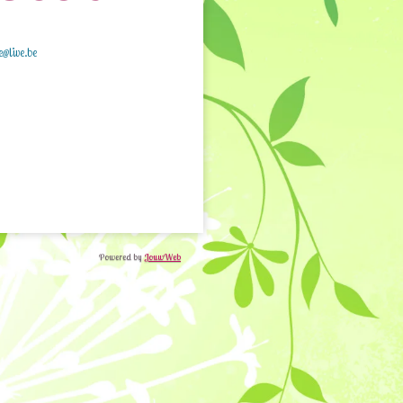
e@live.be
Powered by
JouwWeb