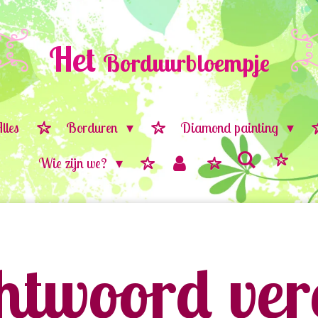
Het
Borduurbloempje
lles
Borduren
Diamond painting
Wie zijn we?
twoord vere