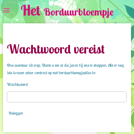
Het
Ga
Borduurbloempje
direct
naar
de
hoofdinhoud
Wachtwoord vereist
Ons avontuur zit erop. Dank u om al die jaren bij ons te shoppen. Als er nog
iets is neem zeker contract op met borduurbloempje@live.be
Wachtwoord
Inloggen